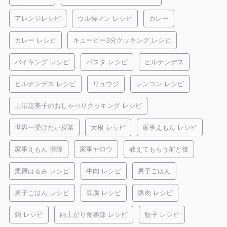
アレンジレシピ
ウル得マン レシピ
カレー
カレー レシピ
キューピー3分クッキング レシピ
バイキング レシピ
パスタ レシピ
ヒルナンデス
ヒルナンデス レシピ
リュウジ
レンコン レシピ
上沼恵美子のおしゃべりクッキング レシピ
世界一受けたい授業
大根 レシピ
家事えもん レシピ
家事えもん 掃除
家事ヤロウ
教えてもらう前と後
栗原はるみ レシピ
牛肉 レシピ
男子ごはん
男子ごはん レシピ
豆腐 レシピ
豚肉 レシピ
鍋 レシピ
雨上がり食楽部 レシピ
餃子 レシピ