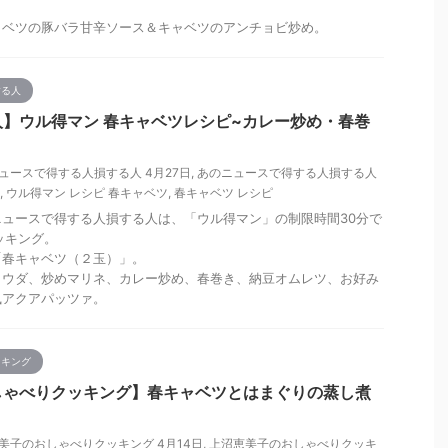
ャベツの豚バラ甘辛ソース＆キャベツのアンチョビ炒め。
する人
】ウル得マン 春キャベツレシピ~カレー炒め・春巻
ュースで得する人損する人 4月27日
,
あのニュースで得する人損する人
,
ウル得マン レシピ 春キャベツ
,
春キャベツ レシピ
あのニュースで得する人損する人は、「ウル得マン」の制限時間30分で
ッキング。
「春キャベツ（２玉）」。
カウダ、炒めマリネ、カレー炒め、春巻き、納豆オムレツ、お好み
風アクアパッツァ。
ッキング
しゃべりクッキング】春キャベツとはまぐりの蒸し煮
美子のおしゃべりクッキング 4月14日
,
上沼恵美子のおしゃべりクッキ