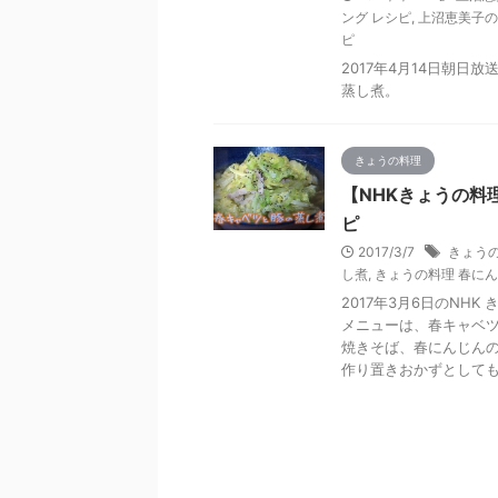
ング レシピ
,
上沼恵美子の
ピ
2017年4月14日朝
蒸し煮。
きょうの料理
【NHKきょうの料
ピ
2017/3/7
きょうの
し煮
,
きょうの料理 春に
2017年3月6日のNH
メニューは、春キャベ
焼きそば、春にんじん
作り置きおかずとして