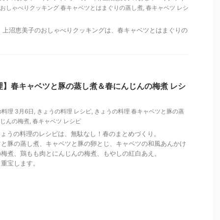
おしゃべりクッキング 春キャベツとはまぐりの蒸し煮
,
春キャベツ レシ
日放送 上沼恵美子のおしゃべりクッキングは、春キャベツとはまぐりの
理】春キャベツと豚の蒸し煮＆春にんじんの梅煮 レシ
料理 3月6日
,
きょうの料理 レシピ
,
きょうの料理 春キャベツと豚の蒸
んじんの梅煮
,
春キャベツ レシピ
K きょうの料理のレシピは、無駄なし！春のまとめづくり。
ツと豚の蒸し煮、キャベツと豚の卵とじ、キャベツの和風あんかけ
の梅煮、鶏もも肉とにんじんの梅煮、もやしの紅白あえ。
も重宝します。