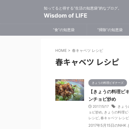
知ってると得する”生活の知恵袋”的なブログ。
Wisdom of LIFE
”食”の知恵袋
”掃除”の知恵袋
HOME
>
春キャベツ レシピ
春キャベツ レシピ
きょうの料理ビギナーズ
【きょうの料理ビギ
ンチョビ炒め
2017/5/17
きょう
ョビ炒め
,
きょうの料理ビ
レシピ
,
春キャベツ レシピ
2017年5月15日のN