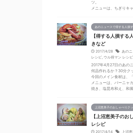
ツ。
メニューは、ちぎりキ
あのニュースで得する人損
【得する人損する人
きなど
2017/4/28
あのニ
レシピ
,
ウル得マン レシピ
2017年4月27日の
何品作れるか？30分ク
今回のメイン食材は、
メニューは、バーニャ
焼き、塩昆布和え、和
上沼恵美子のおしゃべりク
【上沼恵美子のお
レシピ
2017/4/14
上沼恵