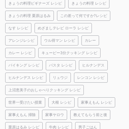
きょうの料理ビギナーズ レシピ
きょうの料理 レシピ
きょうの料理 栗原はるみ
この差って何ですか?レシピ
なす レシピ
めざましテレビ ローラ レシピ
アレンジレシピ
ウル得マン レシピ
カレー
カレー レシピ
キューピー3分クッキング レシピ
バイキング レシピ
パスタ レシピ
ヒルナンデス
ヒルナンデス レシピ
リュウジ
レンコン レシピ
上沼恵美子のおしゃべりクッキング レシピ
世界一受けたい授業
大根 レシピ
家事えもん レシピ
家事えもん 掃除
家事ヤロウ
教えてもらう前と後
栗原はるみ レシピ
牛肉 レシピ
男子ごはん