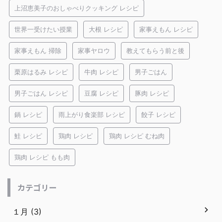
上沼恵美子のおしゃべりクッキング レシピ
世界一受けたい授業
大根 レシピ
家事えもん レシピ
家事えもん 掃除
家事ヤロウ
教えてもらう前と後
栗原はるみ レシピ
牛肉 レシピ
男子ごはん
男子ごはん レシピ
豆腐 レシピ
豚肉 レシピ
鍋 レシピ
雨上がり食楽部 レシピ
餃子 レシピ
鮭 レシピ
鶏肉 レシピ
鶏肉 レシピ むね肉
鶏肉 レシピ もも肉
カテゴリー
１月 (3)