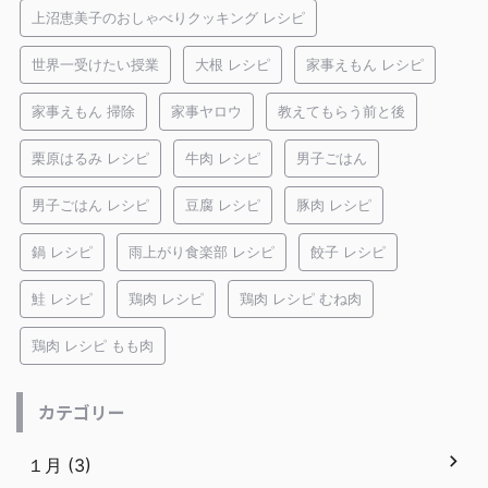
上沼恵美子のおしゃべりクッキング レシピ
世界一受けたい授業
大根 レシピ
家事えもん レシピ
家事えもん 掃除
家事ヤロウ
教えてもらう前と後
栗原はるみ レシピ
牛肉 レシピ
男子ごはん
男子ごはん レシピ
豆腐 レシピ
豚肉 レシピ
鍋 レシピ
雨上がり食楽部 レシピ
餃子 レシピ
鮭 レシピ
鶏肉 レシピ
鶏肉 レシピ むね肉
鶏肉 レシピ もも肉
カテゴリー
１月 (3)