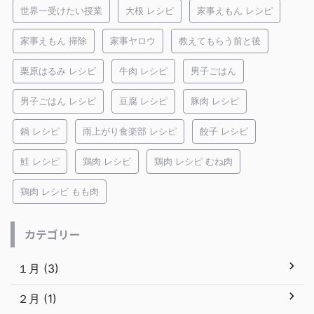
世界一受けたい授業
大根 レシピ
家事えもん レシピ
家事えもん 掃除
家事ヤロウ
教えてもらう前と後
栗原はるみ レシピ
牛肉 レシピ
男子ごはん
男子ごはん レシピ
豆腐 レシピ
豚肉 レシピ
鍋 レシピ
雨上がり食楽部 レシピ
餃子 レシピ
鮭 レシピ
鶏肉 レシピ
鶏肉 レシピ むね肉
鶏肉 レシピ もも肉
カテゴリー
１月 (3)
２月 (1)