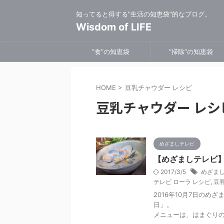
知ってると得する”生活の知恵袋”的なブログ。
Wisdom of LIFE
”食”の知恵袋
”掃除”の知恵袋
HOME
>
豆乳チャウダー レシピ
豆乳チャウダー レシ
めざましテレビ
【めざましテレビ】
2017/3/5
めざまし
テレビ ローラ レシピ
,
豆乳
2016年10月7日の
日」。
メニューは、はまぐり