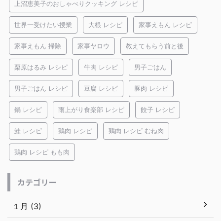
上沼恵美子のおしゃべりクッキング レシピ
世界一受けたい授業
大根 レシピ
家事えもん レシピ
家事えもん 掃除
家事ヤロウ
教えてもらう前と後
栗原はるみ レシピ
牛肉 レシピ
男子ごはん
男子ごはん レシピ
豆腐 レシピ
豚肉 レシピ
鍋 レシピ
雨上がり食楽部 レシピ
餃子 レシピ
鮭 レシピ
鶏肉 レシピ
鶏肉 レシピ むね肉
鶏肉 レシピ もも肉
カテゴリー
１月 (3)