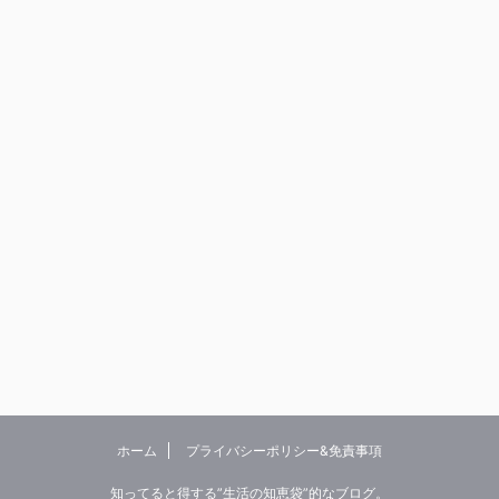
ホーム
プライバシーポリシー&免責事項
知ってると得する”生活の知恵袋”的なブログ。