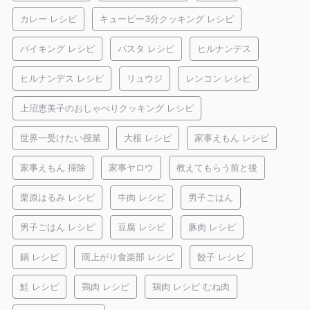
カレー レシピ
キューピー3分クッキング レシピ
バイキング レシピ
パスタ レシピ
ヒルナンデス
ヒルナンデス レシピ
リュウジ
レンコン レシピ
上沼恵美子のおしゃべりクッキング レシピ
世界一受けたい授業
大根 レシピ
家事えもん レシピ
家事えもん 掃除
家事ヤロウ
教えてもらう前と後
栗原はるみ レシピ
牛肉 レシピ
男子ごはん
男子ごはん レシピ
豆腐 レシピ
豚肉 レシピ
鍋 レシピ
雨上がり食楽部 レシピ
餃子 レシピ
鮭 レシピ
鶏肉 レシピ
鶏肉 レシピ むね肉