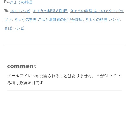
-
きょうの料理
-
あじ レシピ
,
きょうの料理 8月1日
,
きょうの料理 あじのアクアパッ
ツァ
,
きょうの料理 さばと夏野菜のピリ辛炒め
,
きょうの料理 レシピ
,
さば レシピ
comment
メールアドレスが公開されることはありません。
*
が付いてい
る欄は必須項目です