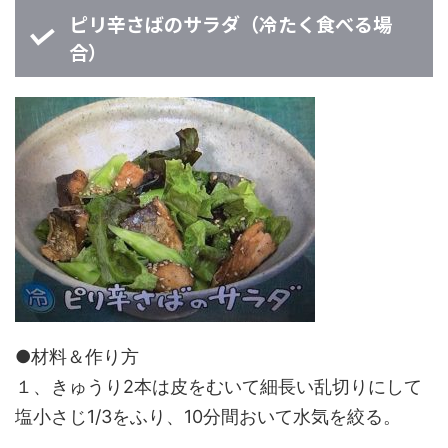
ピリ辛さばのサラダ（冷たく食べる場
合）
●材料＆作り方
１、きゅうり2本は皮をむいて細長い乱切りにして
塩小さじ1/3をふり、10分間おいて水気を絞る。