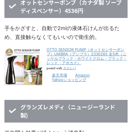
オットセンサーポンプ（カナダ製 ソープ
ディスペンサー）4536円
手をかざすと、自動で2mlの液体石けんが出るた
め、直接触らなくてもいいので衛生的。
OTTO SENSOR PUMP（オットセンサーポン
プ）UMBRA（アンブラ）2330265 全5色（ニ
ッケルブラック・ホワイトクロム・ブラック・
レッド・アボカド）
カエレバ
posted with
楽天市場
Amazon
Yahooショッピング
グランズレメディ（ニュージーランド
製)