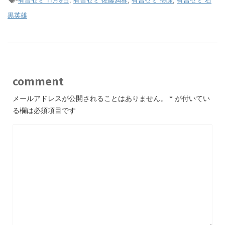
-
有吉ゼミ 11月9日
,
有吉ゼミ 佐藤満春
,
有吉ゼミ 掃除
,
有吉ゼミ 石
黒英雄
comment
メールアドレスが公開されることはありません。
*
が付いてい
る欄は必須項目です