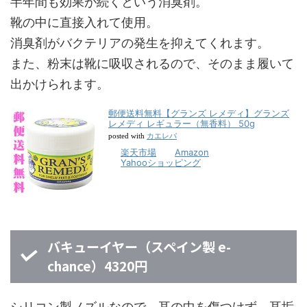
半年間も効果が続くという消臭剤。
靴の中に直接入れて使用。
消臭剤がバクテリアの発生を抑えてくれます。
また、粉末は靴に吸収されるので、そのまま履いて
出かけられます。
郵便送料無料【グランズ レメディ】グランズ
レメディ レギュラー（無香料） 50g
カエレバ
posted with
楽天市場
Amazon
Yahooショッピング
バキューイヤー（スペイン製 e-
chance）4320円
シリコン製ノズルなので、耳の中を傷つけず、耳垢