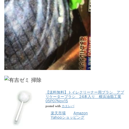
【送料無料】トイレクリーナー用ブラシ アプ
リケーターブラシ 24本入り 横浜油脂工業
05P07Nov15
カエレバ
posted with
楽天市場
Amazon
Yahooショッピング