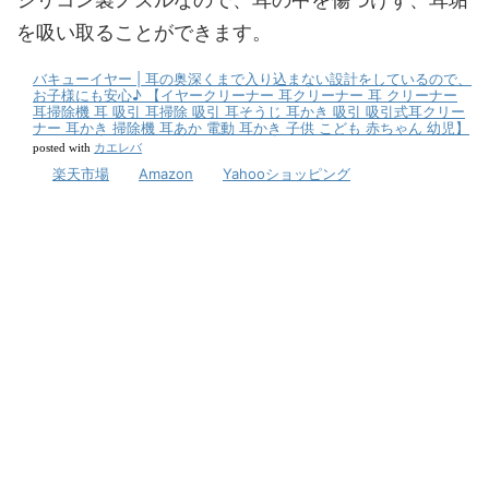
を吸い取ることができます。
バキューイヤー | 耳の奥深くまで入り込まない設計をしているので、
お子様にも安心♪ 【イヤークリーナー 耳クリーナー 耳 クリーナー
耳掃除機 耳 吸引 耳掃除 吸引 耳そうじ 耳かき 吸引 吸引式耳クリー
ナー 耳かき 掃除機 耳あか 電動 耳かき 子供 こども 赤ちゃん 幼児】
カエレバ
posted with
楽天市場
Amazon
Yahooショッピング