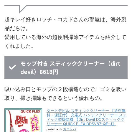
超キレイ好きロッチ・コカドさんの部屋は、海外製
品だらけ。
愛用している海外の超便利掃除アイテムを紹介して
くれました。
モップ付き スティッククリーナー（dirt
devil）8618円
吸い込み口とモップの２段構造なので、ゴミを吸い
取り、掃き掃除もできるという優れもの。
ダートデビル スティッククリーナー 【送料無
料・保証付】 充電式 ハンディクリーナー ステ
ィック型掃除機 【Dirt Devil DCスティックク
リーナー QUICK FLEX DDSV87-QF-J】
カエレバ
posted with