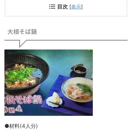
目次
[
表示
]
大根そば鍋
●材料(4人分)