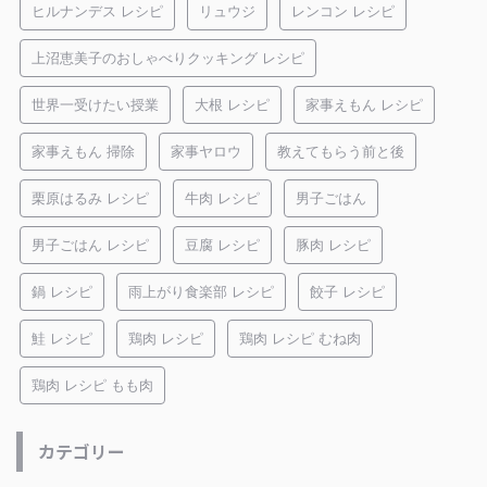
ヒルナンデス レシピ
リュウジ
レンコン レシピ
上沼恵美子のおしゃべりクッキング レシピ
世界一受けたい授業
大根 レシピ
家事えもん レシピ
家事えもん 掃除
家事ヤロウ
教えてもらう前と後
栗原はるみ レシピ
牛肉 レシピ
男子ごはん
男子ごはん レシピ
豆腐 レシピ
豚肉 レシピ
鍋 レシピ
雨上がり食楽部 レシピ
餃子 レシピ
鮭 レシピ
鶏肉 レシピ
鶏肉 レシピ むね肉
鶏肉 レシピ もも肉
カテゴリー