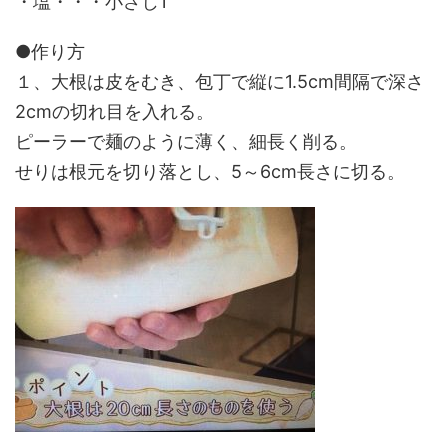
・塩・・・小さじ1
●作り方
１、大根は皮をむき、包丁で縦に1.5cm間隔で深さ
2cmの切れ目を入れる。
ピーラーで麺のように薄く、細長く削る。
せりは根元を切り落とし、5～6cm長さに切る。