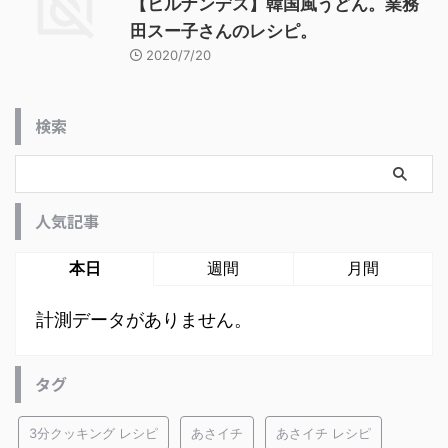
【ヒルナンデス】韓国風うどん。業務
田スー子さんのレシピ。
2020/7/20
検索
人気記事
本日
週間
月間
計測データがありません。
タグ
3分クッキング レシピ
あさイチ
あさイチ レシピ