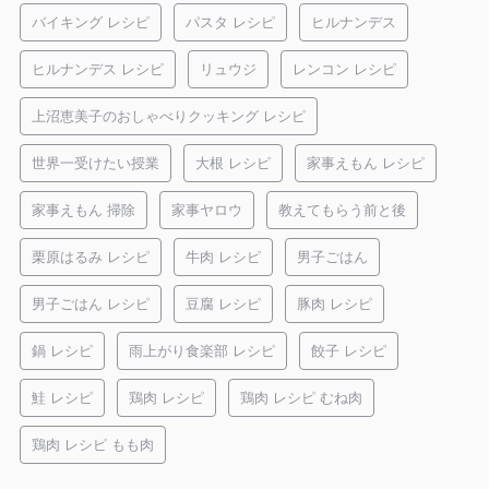
バイキング レシピ
パスタ レシピ
ヒルナンデス
ヒルナンデス レシピ
リュウジ
レンコン レシピ
上沼恵美子のおしゃべりクッキング レシピ
世界一受けたい授業
大根 レシピ
家事えもん レシピ
家事えもん 掃除
家事ヤロウ
教えてもらう前と後
栗原はるみ レシピ
牛肉 レシピ
男子ごはん
男子ごはん レシピ
豆腐 レシピ
豚肉 レシピ
鍋 レシピ
雨上がり食楽部 レシピ
餃子 レシピ
鮭 レシピ
鶏肉 レシピ
鶏肉 レシピ むね肉
鶏肉 レシピ もも肉