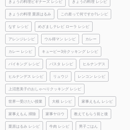
きょうの料理ビギナーズ レシピ
きょうの料理 レシピ
きょうの料理 栗原はるみ
この差って何ですか?レシピ
なす レシピ
めざましテレビ ローラ レシピ
アレンジレシピ
ウル得マン レシピ
カレー
カレー レシピ
キューピー3分クッキング レシピ
バイキング レシピ
パスタ レシピ
ヒルナンデス
ヒルナンデス レシピ
リュウジ
レンコン レシピ
上沼恵美子のおしゃべりクッキング レシピ
世界一受けたい授業
大根 レシピ
家事えもん レシピ
家事えもん 掃除
家事ヤロウ
教えてもらう前と後
栗原はるみ レシピ
牛肉 レシピ
男子ごはん