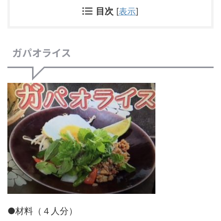
目次
[
表示
]
ガパオライス
●材料（４人分）