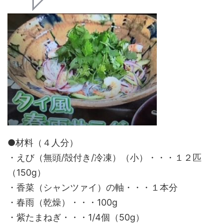
●材料（４人分）
・えび（無頭/殻付き/冷凍）（小）・・・１２匹
（150g）
・香菜（シャンツァイ）の軸・・・１本分
・春雨（乾燥）・・・100g
・紫たまねぎ・・・1/4個（50g）