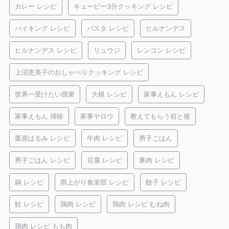
カレー レシピ
キューピー3分クッキング レシピ
バイキング レシピ
パスタ レシピ
ヒルナンデス
ヒルナンデス レシピ
リュウジ
レンコン レシピ
上沼恵美子のおしゃべりクッキング レシピ
世界一受けたい授業
大根 レシピ
家事えもん レシピ
家事えもん 掃除
家事ヤロウ
教えてもらう前と後
栗原はるみ レシピ
牛肉 レシピ
男子ごはん
男子ごはん レシピ
豆腐 レシピ
豚肉 レシピ
鍋 レシピ
雨上がり食楽部 レシピ
餃子 レシピ
鮭 レシピ
鶏肉 レシピ
鶏肉 レシピ むね肉
鶏肉 レシピ もも肉