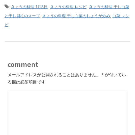
-
きょうの料理 1月8日
,
きょうの料理 レシピ
,
きょうの料理 干し白菜
と干し貝柱のスープ
,
きょうの料理 干し白菜のしょうが炒め
,
白菜 レシ
ピ
comment
メールアドレスが公開されることはありません。
*
が付いてい
る欄は必須項目です