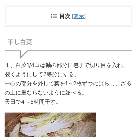
目次
[
表示
]
干し白菜
１、白菜1/4コは軸の部分に包丁で切り目を入れ、
裂くようにして2等分にする。
中心の部分を外して葉を1～2枚ずつにばらし、ざる
の上に重ならないように並べる。
天日で4～5時間干す。