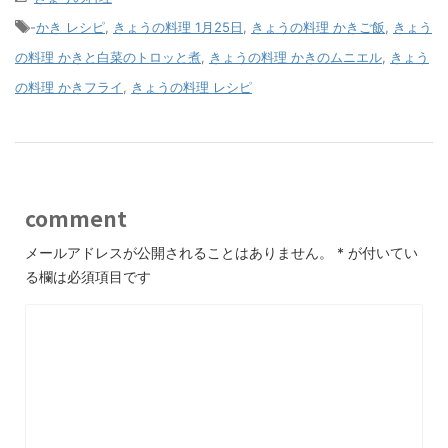
-
かき レシピ
,
きょうの料理 1月25日
,
きょうの料理 かきご飯
,
きょう
の料理 かきと白菜のトロッと煮
,
きょうの料理 かきのムニエル
,
きょう
の料理 かきフライ
,
きょうの料理 レシピ
comment
メールアドレスが公開されることはありません。
*
が付いてい
る欄は必須項目です