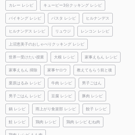
カレー レシピ
キューピー3分クッキング レシピ
バイキング レシピ
パスタ レシピ
ヒルナンデス
ヒルナンデス レシピ
リュウジ
レンコン レシピ
上沼恵美子のおしゃべりクッキング レシピ
世界一受けたい授業
大根 レシピ
家事えもん レシピ
家事えもん 掃除
家事ヤロウ
教えてもらう前と後
栗原はるみ レシピ
牛肉 レシピ
男子ごはん
男子ごはん レシピ
豆腐 レシピ
豚肉 レシピ
鍋 レシピ
雨上がり食楽部 レシピ
餃子 レシピ
鮭 レシピ
鶏肉 レシピ
鶏肉 レシピ むね肉
鶏肉 レシピ もも肉