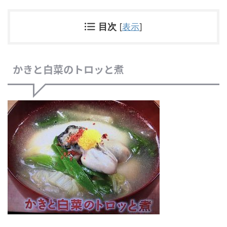
目次
[
表示
]
かきと白菜のトロッと煮