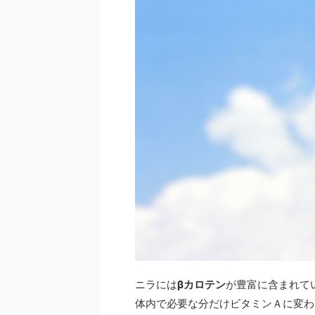
ニラには
βカロテン
が豊富に含まれて
体内で必要な分だけビタミンＡに変わ