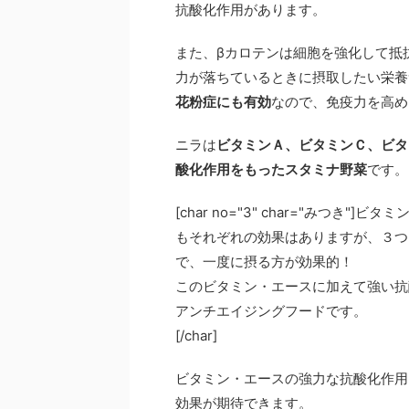
抗酸化作用があります。
また、βカロテンは細胞を強化して抵
力が落ちているときに摂取したい栄養
花粉症にも有効
なので、免疫力を高め
ニラは
ビタミンＡ、ビタミンＣ、ビタ
酸化作用をもったスタミナ野菜
です。
[char no="3" char="みつ
もそれぞれの効果はありますが、３つ
で、一度に摂る方が効果的！
このビタミン・エースに加えて強い抗
アンチエイジングフードです。
[/char]
ビタミン・エースの強力な抗酸化作用
効果が期待できます。