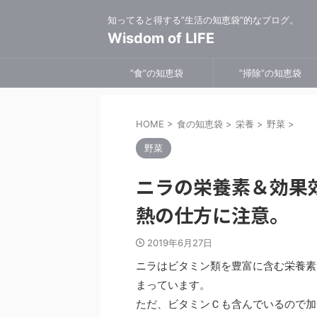
知ってると得する”生活の知恵袋”的なブログ。
Wisdom of LIFE
”食”の知恵袋
”掃除”の知恵袋
HOME
>
食の知恵袋
>
栄養
>
野菜
>
野菜
ニラの栄養素＆効果
熱の仕方に注意。
2019年6月27日
ニラはビタミン類を豊富に含む栄養素
まっています。
ただ、ビタミンＣも含んでいるので加