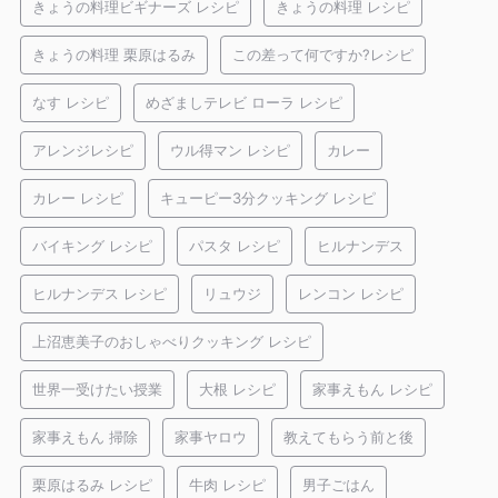
きょうの料理ビギナーズ レシピ
きょうの料理 レシピ
きょうの料理 栗原はるみ
この差って何ですか?レシピ
なす レシピ
めざましテレビ ローラ レシピ
アレンジレシピ
ウル得マン レシピ
カレー
カレー レシピ
キューピー3分クッキング レシピ
バイキング レシピ
パスタ レシピ
ヒルナンデス
ヒルナンデス レシピ
リュウジ
レンコン レシピ
上沼恵美子のおしゃべりクッキング レシピ
世界一受けたい授業
大根 レシピ
家事えもん レシピ
家事えもん 掃除
家事ヤロウ
教えてもらう前と後
栗原はるみ レシピ
牛肉 レシピ
男子ごはん