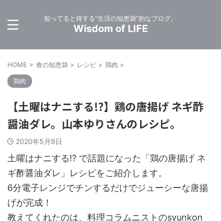
知ってると得する”生活の知恵袋”的なブログ。
Wisdom of LIFE
HOME
>
食の知恵袋
>
レシピ
>
鶏肉
>
鶏肉
【土曜はナニする!?】鶏の唐揚げ ネギ酢
醤油ダレ。山本ゆりさんのレシピ。
2020年5月9日
土曜はナニする!? で話題になった「鶏の唐揚げ ネ
ギ酢醤油ダレ」レシピをご紹介します。
6分電子レンジでチンするだけでジューシーな唐揚
げが完成！
教えてくれたのは、料理コラムニストのsyunkon