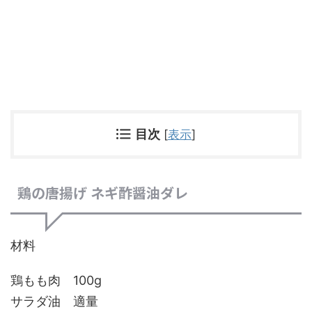
目次
[
表示
]
鶏の唐揚げ ネギ酢醤油ダレ
材料
鶏もも肉 100g
サラダ油 適量