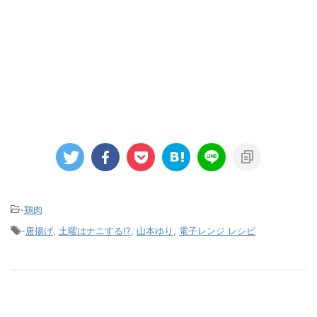
-
鶏肉
-
唐揚げ
,
土曜はナニする!?
,
山本ゆり
,
電子レンジ レシピ