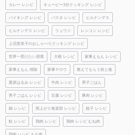
カレー レシピ
キューピー3分クッキング レシピ
バイキング レシピ
パスタ レシピ
ヒルナンデス
ヒルナンデス レシピ
リュウジ
レンコン レシピ
上沼恵美子のおしゃべりクッキング レシピ
世界一受けたい授業
大根 レシピ
家事えもん レシピ
家事えもん 掃除
家事ヤロウ
教えてもらう前と後
栗原はるみ レシピ
牛肉 レシピ
男子ごはん
男子ごはん レシピ
豆腐 レシピ
豚肉 レシピ
鍋 レシピ
雨上がり食楽部 レシピ
餃子 レシピ
鮭 レシピ
鶏肉 レシピ
鶏肉 レシピ むね肉
鶏肉 レシピ もも肉