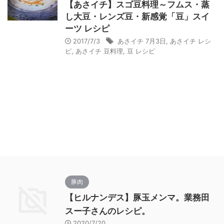
【あさイチ】スゴ豆料理～フムス・蒸
し大豆・レンズ豆・新感覚「豆」スイ
ーツ レシピ
2017/7/3
あさイチ 7月3日
,
あさイチ レシ
ピ
,
あさイチ 豆料理
,
豆 レシピ
豚肉
【ヒルナンデス】豚玉メンマ。業務田
スー子さんのレシピ。
2020/7/20