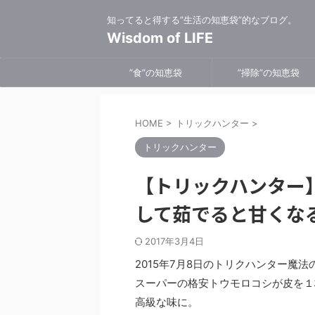
知ってると得する”生活の知恵袋”的なブログ。
Wisdom of LIFE
”食”の知恵袋
”掃除”の知恵袋
HOME
>
トリックハンター
>
トリックハンター
【トリックハンター
して茹でると甘くな
2017年3月4日
2015年7月8日のトリクハンター魔
スーパーの格安トウモロコシが皮を１
高級な味に。