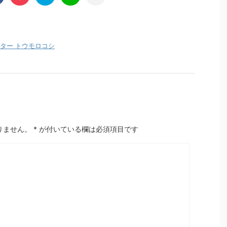
ター トウモロコシ
りません。
*
が付いている欄は必須項目です