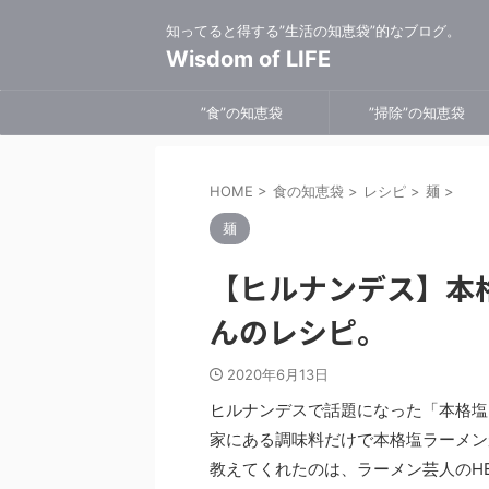
知ってると得する”生活の知恵袋”的なブログ。
Wisdom of LIFE
”食”の知恵袋
”掃除”の知恵袋
HOME
>
食の知恵袋
>
レシピ
>
麺
>
麺
【ヒルナンデス】本
んのレシピ。
2020年6月13日
ヒルナンデスで話題になった「本格塩
家にある調味料だけで本格塩ラーメン
教えてくれたのは、ラーメン芸人のH