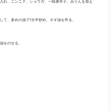
入れ、ニンニク、ショウガ、一味唐辛子、みりんを加え
して、多めの油で1分半炒め、ネギ油を作る。
油をのせる。