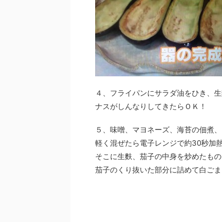
４、フライパンにサラダ油をひき、生
ナスがしんなりしてきたらＯＫ！
５、味噌、マヨネーズ、海苔の佃煮、
軽く混ぜたら電子レンジで約30秒加
そこに生麩、茄子の中身を炒めたもの
茄子のくり抜いた部分に詰めて白ごま