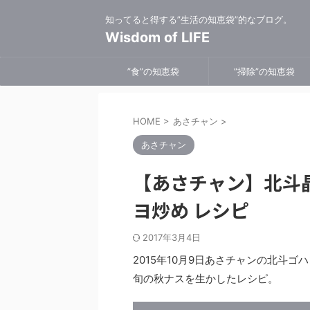
知ってると得する”生活の知恵袋”的なブログ。
Wisdom of LIFE
”食”の知恵袋
”掃除”の知恵袋
HOME
>
あさチャン
>
あさチャン
【あさチャン】北斗
ヨ炒め レシピ
2017年3月4日
2015年10月9日あさチャンの北斗
旬の秋ナスを生かしたレシピ。