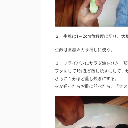
２、生麩は1～2cm角程度に切り、大
生麩は食感＆カサ増しに使う。
３、フライパンにサラダ油をひき、茄
フタをして1分ほど蒸し焼きにして、
さらに１分ほど蒸し焼きにする。
火が通ったらお皿に並べたら、「ナス