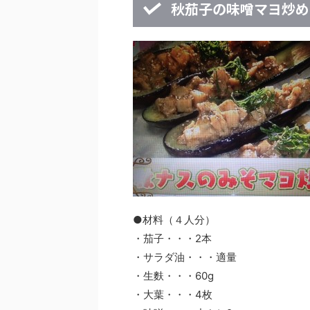
秋茄子の味噌マヨ炒め
●材料（４人分）
・茄子・・・2本
・サラダ油・・・適量
・生麩・・・60g
・大葉・・・4枚