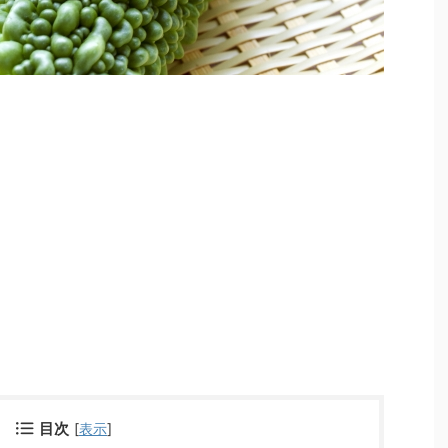
目次
[
表示
]