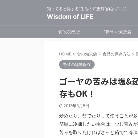
知ってると得する”生活の知恵袋”的なブログ。
Wisdom of LIFE
”食”の知恵袋
”掃除”の知恵袋
HOME
>
食の知恵袋
>
食品の保存方法
>
野菜の冷凍保存
ゴーヤの苦みは塩&
存もOK！
2017年3月5日
炒めたり、茹でたりして使うことが多
簡単に冷凍したい場合は、少し苦みが
苦みを取りたければさっと茹でて冷凍