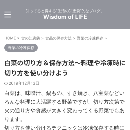
知ってると得する”生活の知恵袋”的なブログ。
Wisdom of LIFE
HOME
>
食の知恵袋
>
食品の保存方法
>
野菜の冷凍保存
>
野菜の冷凍保存
白菜の切り方＆保存方法～料理や冷凍時に
切り方を使い分けよう
2019年12月13日
白菜は、味噌汁、鍋もの、すき焼き、八宝菜などい
ろんな料理に大活躍する野菜ですが、切り方次第で
火の通り方や食感が大きく変わってくる野菜でもあ
ります。
切り方を使い分けるテクニックは冷凍保存する時に