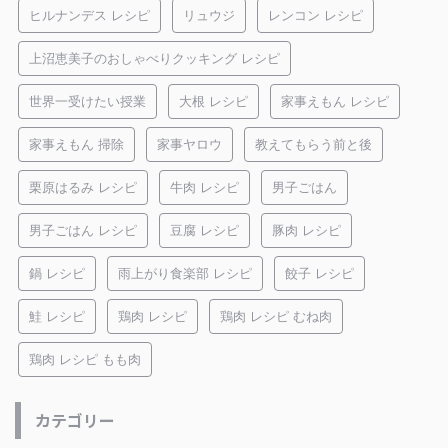
ヒルナンデス レシピ
リュウジ
レンコン レシピ
上沼恵美子のおしゃべりクッキング レシピ
世界一受けたい授業
大根 レシピ
家事えもん レシピ
家事えもん 掃除
家事ヤロウ
教えてもらう前と後
栗原はるみ レシピ
牛肉 レシピ
男子ごはん
男子ごはん レシピ
豆腐 レシピ
豚肉 レシピ
鍋 レシピ
雨上がり食楽部 レシピ
餃子 レシピ
鮭 レシピ
鶏肉 レシピ
鶏肉 レシピ むね肉
鶏肉 レシピ もも肉
カテゴリー