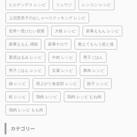
ヒルナンデス レシピ
リュウジ
レンコン レシピ
上沼恵美子のおしゃべりクッキング レシピ
世界一受けたい授業
大根 レシピ
家事えもん レシピ
家事えもん 掃除
家事ヤロウ
教えてもらう前と後
栗原はるみ レシピ
牛肉 レシピ
男子ごはん
男子ごはん レシピ
豆腐 レシピ
豚肉 レシピ
鍋 レシピ
雨上がり食楽部 レシピ
餃子 レシピ
鮭 レシピ
鶏肉 レシピ
鶏肉 レシピ むね肉
鶏肉 レシピ もも肉
カテゴリー