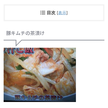
目次
[
表示
]
豚キムチの茶漬け