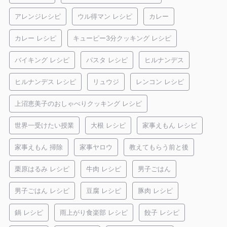
アレンジレシピ
ウル得マン レシピ
カレー
カレー レシピ
キューピー3分クッキング レシピ
バイキング レシピ
パスタ レシピ
ヒルナンデス
ヒルナンデス レシピ
リュウジ
レンコン レシピ
上沼恵美子のおしゃべりクッキング レシピ
世界一受けたい授業
大根 レシピ
家事えもん レシピ
家事えもん 掃除
家事ヤロウ
教えてもらう前と後
栗原はるみ レシピ
牛肉 レシピ
男子ごはん
男子ごはん レシピ
豆腐 レシピ
豚肉 レシピ
鍋 レシピ
雨上がり食楽部 レシピ
餃子 レシピ