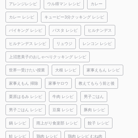
アレンジレシピ
ウル得マン レシピ
カレー
カレー レシピ
キューピー3分クッキング レシピ
バイキング レシピ
パスタ レシピ
ヒルナンデス
ヒルナンデス レシピ
リュウジ
レンコン レシピ
上沼恵美子のおしゃべりクッキング レシピ
世界一受けたい授業
大根 レシピ
家事えもん レシピ
家事えもん 掃除
家事ヤロウ
教えてもらう前と後
栗原はるみ レシピ
牛肉 レシピ
男子ごはん
男子ごはん レシピ
豆腐 レシピ
豚肉 レシピ
鍋 レシピ
雨上がり食楽部 レシピ
餃子 レシピ
鮭 レシピ
鶏肉 レシピ
鶏肉 レシピ むね肉