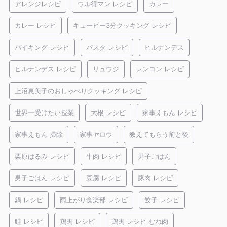
アレンジレシピ
ウル得マン レシピ
カレー
カレー レシピ
キューピー3分クッキング レシピ
バイキング レシピ
パスタ レシピ
ヒルナンデス
ヒルナンデス レシピ
リュウジ
レンコン レシピ
上沼恵美子のおしゃべりクッキング レシピ
世界一受けたい授業
大根 レシピ
家事えもん レシピ
家事えもん 掃除
家事ヤロウ
教えてもらう前と後
栗原はるみ レシピ
牛肉 レシピ
男子ごはん
男子ごはん レシピ
豆腐 レシピ
豚肉 レシピ
鍋 レシピ
雨上がり食楽部 レシピ
餃子 レシピ
鮭 レシピ
鶏肉 レシピ
鶏肉 レシピ むね肉