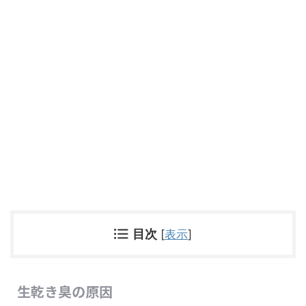
目次
[
表示
]
生乾き臭の原因