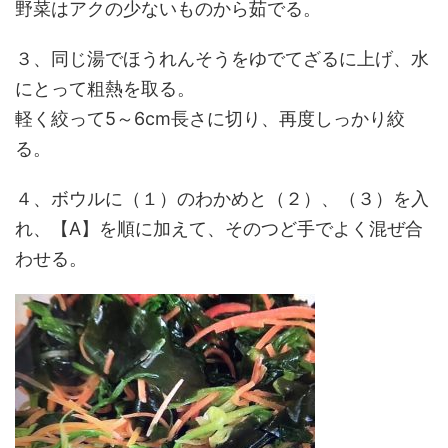
野菜はアクの少ないものから茹でる。
３、同じ湯でほうれんそうをゆでてざるに上げ、水
にとって粗熱を取る。
軽く絞って5～6cm長さに切り、再度しっかり絞
る。
４、ボウルに（１）のわかめと（２）、（３）を入
れ、【A】を順に加えて、そのつど手でよく混ぜ合
わせる。