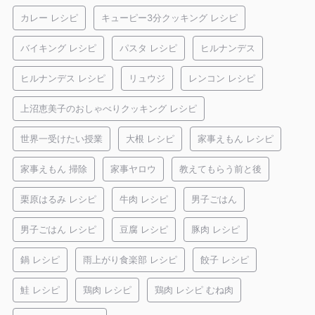
カレー レシピ
キューピー3分クッキング レシピ
バイキング レシピ
パスタ レシピ
ヒルナンデス
ヒルナンデス レシピ
リュウジ
レンコン レシピ
上沼恵美子のおしゃべりクッキング レシピ
世界一受けたい授業
大根 レシピ
家事えもん レシピ
家事えもん 掃除
家事ヤロウ
教えてもらう前と後
栗原はるみ レシピ
牛肉 レシピ
男子ごはん
男子ごはん レシピ
豆腐 レシピ
豚肉 レシピ
鍋 レシピ
雨上がり食楽部 レシピ
餃子 レシピ
鮭 レシピ
鶏肉 レシピ
鶏肉 レシピ むね肉