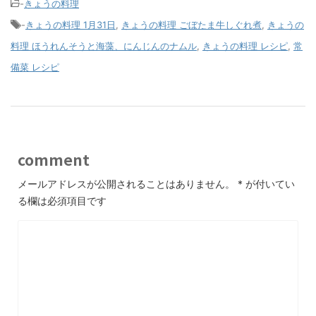
-
きょうの料理
-
きょうの料理 1月31日
,
きょうの料理 ごぼたま牛しぐれ煮
,
きょうの
料理 ほうれんそうと海藻、にんじんのナムル
,
きょうの料理 レシピ
,
常
備菜 レシピ
comment
メールアドレスが公開されることはありません。
*
が付いてい
る欄は必須項目です