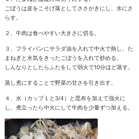
ごぼうは皮をこそげ落としてささがきにし、水にさ
らす。
２、牛肉は食べやすい大きさに切る。
３、フライパンにサラダ油を入れて中火で熱し、た
まねぎと水気をきったごぼうを入れて炒める。
しんなりとしたらふたをして弱火で10分ほど蒸す。
蒸し煮にすることで野菜の甘さを引き出す。
４、水（カップ１と3/4）と昆布を加えて強火に
し、煮立ったら中火にして牛肉を少量ずつ加える。