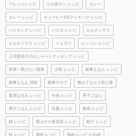
アレンジレシピ
ウル得マン レシピ
カレー
カレー レシピ
キューピー3分クッキング レシピ
バイキング レシピ
パスタ レシピ
ヒルナンデス
ヒルナンデス レシピ
リュウジ
レンコン レシピ
上沼恵美子のおしゃべりクッキング レシピ
世界一受けたい授業
大根 レシピ
家事えもん レシピ
家事えもん 掃除
家事ヤロウ
教えてもらう前と後
栗原はるみ レシピ
牛肉 レシピ
男子ごはん
男子ごはん レシピ
豆腐 レシピ
豚肉 レシピ
鍋 レシピ
雨上がり食楽部 レシピ
餃子 レシピ
鮭 レシピ
鶏肉 レシピ
鶏肉 レシピ むね肉