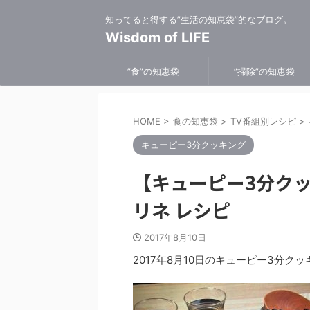
知ってると得する”生活の知恵袋”的なブログ。
Wisdom of LIFE
”食”の知恵袋
”掃除”の知恵袋
HOME
>
食の知恵袋
>
TV番組別レシピ
>
キューピー3分クッキング
【キューピー3分ク
リネ レシピ
2017年8月10日
2017年8月10日のキューピー3分