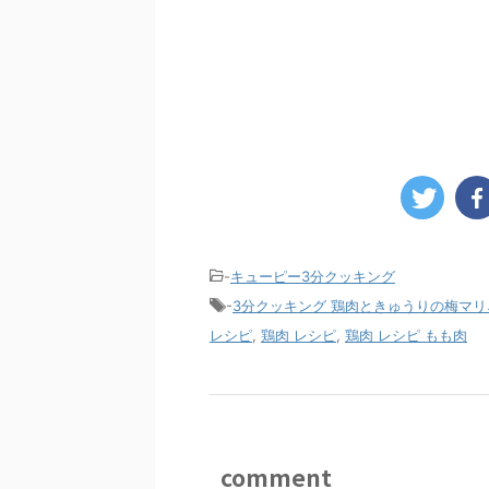
-
キューピー3分クッキング
-
3分クッキング 鶏肉ときゅうりの梅マリ
レシピ
,
鶏肉 レシピ
,
鶏肉 レシピ もも肉
comment