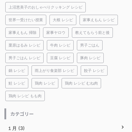
上沼恵美子のおしゃべりクッキング レシピ
世界一受けたい授業
大根 レシピ
家事えもん レシピ
家事えもん 掃除
家事ヤロウ
教えてもらう前と後
栗原はるみ レシピ
牛肉 レシピ
男子ごはん
男子ごはん レシピ
豆腐 レシピ
豚肉 レシピ
鍋 レシピ
雨上がり食楽部 レシピ
餃子 レシピ
鮭 レシピ
鶏肉 レシピ
鶏肉 レシピ むね肉
鶏肉 レシピ もも肉
カテゴリー
１月 (3)