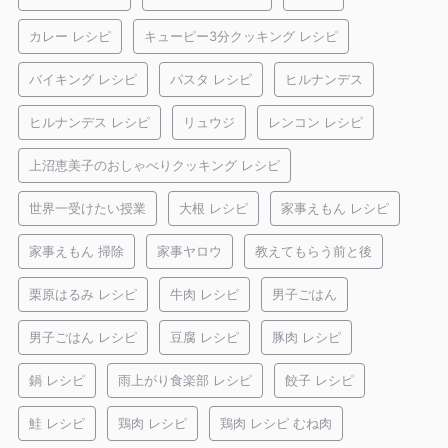
カレー レシピ
キューピー3分クッキング レシピ
バイキング レシピ
パスタ レシピ
ヒルナンデス
ヒルナンデス レシピ
リュウジ
レンコン レシピ
上沼恵美子のおしゃべりクッキング レシピ
世界一受けたい授業
大根 レシピ
家事えもん レシピ
家事えもん 掃除
家事ヤロウ
教えてもらう前と後
栗原はるみ レシピ
牛肉 レシピ
男子ごはん
男子ごはん レシピ
豆腐 レシピ
豚肉 レシピ
鍋 レシピ
雨上がり食楽部 レシピ
餃子 レシピ
鮭 レシピ
鶏肉 レシピ
鶏肉 レシピ むね肉