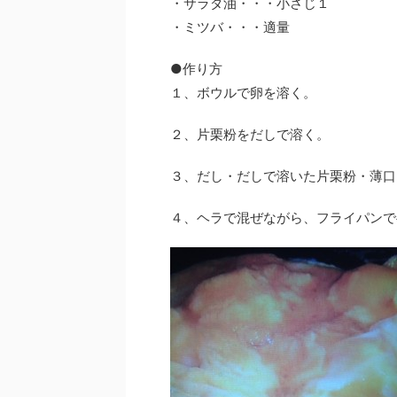
・サラダ油・・・小さじ１
・ミツバ・・・適量
●作り方
１、ボウルで卵を溶く。
２、片栗粉を
だしで溶く
。
３、だし・だしで溶いた片栗粉・薄口
４、
ヘラで混ぜながら
、フライパンで