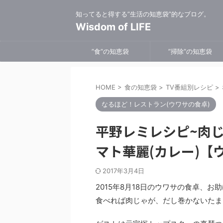
知ってると得する”生活の知恵袋”的なブログ。
Wisdom of LIFE
”食”の知恵袋
”掃除”の知恵袋
HOME
>
食の知恵袋
>
TV番組別レシピ
>
なるほど！レストラン(ウワサの食卓)
平野レミレシピ~肉
マト華麗(カレー)【
2017年3月4日
2015年8月18日のウワサの食卓、
食べれば肉じゃが、だし巻かないたま