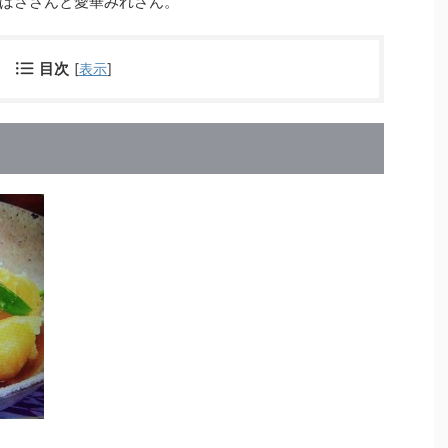
ばささんと愛華みれさん。
目次
[
表示
]