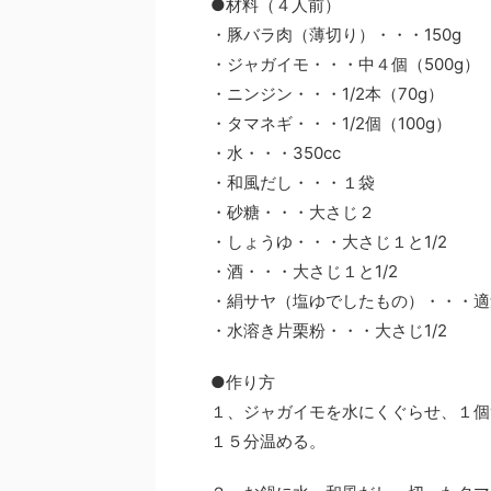
●材料（４人前）
・豚バラ肉（薄切り）・・・150g
・ジャガイモ・・・中４個（500g）
・ニンジン・・・1/2本（70g）
・タマネギ・・・1/2個（100g）
・水・・・350cc
・和風だし・・・１袋
・砂糖・・・大さじ２
・しょうゆ・・・大さじ１と1/2
・酒・・・大さじ１と1/2
・絹サヤ（塩ゆでしたもの）・・・適
・水溶き片栗粉・・・大さじ1/2
●作り方
１、ジャガイモを水にくぐらせ、１個
１５分温める。