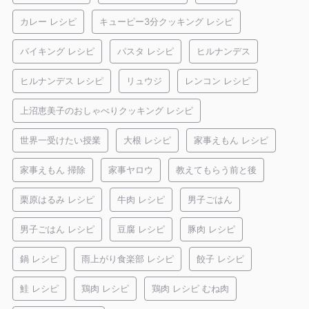
カレー レシピ
キューピー3分クッキング レシピ
バイキング レシピ
パスタ レシピ
ヒルナンデス
ヒルナンデス レシピ
リュウジ
レンコン レシピ
上沼恵美子のおしゃべりクッキング レシピ
世界一受けたい授業
大根 レシピ
家事えもん レシピ
家事えもん 掃除
家事ヤロウ
教えてもらう前と後
栗原はるみ レシピ
牛肉 レシピ
男子ごはん
男子ごはん レシピ
豆腐 レシピ
豚肉 レシピ
鍋 レシピ
雨上がり食楽部 レシピ
餃子 レシピ
鮭 レシピ
鶏肉 レシピ
鶏肉 レシピ むね肉