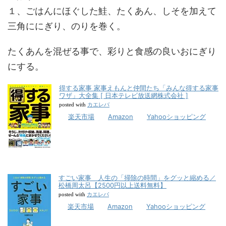
１、ごはんにほぐした鮭、たくあん、しそを加えて
三角ににぎり、のりを巻く。
たくあんを混ぜる事で、彩りと食感の良いおにぎり
にする。
得する家事 家事えもんと仲間たち「みんな得する家事
ワザ」大全集 [ 日本テレビ放送網株式会社 ]
カエレバ
posted with
楽天市場
Amazon
Yahooショッピング
すごい家事 人生の「掃除の時間」をグッと縮める／
松橋周太呂【2500円以上送料無料】
カエレバ
posted with
楽天市場
Amazon
Yahooショッピング