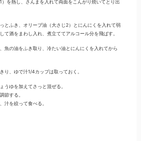
1）を熱し、さんまを入れて両面をこんがり焼いてとり出
っとふき、オリーブ油（大さじ2）とにんにくを入れて弱
して酒をまわし入れ、煮立ててアルコール分を飛ばす。
、魚の油をふき取り、冷たい油とにんにくを入れてから
きり、ゆで汁1/4カップは取っておく。
ょうゆを加えてさっと混ぜる。
調節する。
、汁を絞って食べる。