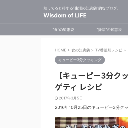
知ってると得する”生活の知恵袋”的なブログ。
Wisdom of LIFE
”食”の知恵袋
”掃除”の知恵袋
HOME
>
食の知恵袋
>
TV番組別レシピ
>
キューピー3分クッキング
【キューピー3分ク
ゲティ レシピ
2017年3月5日
2016年10月25日のキューピー3