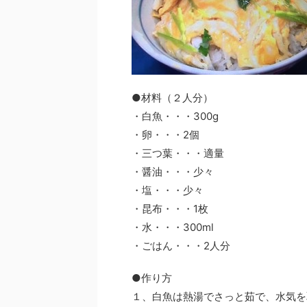
●材料（２人分）
・白魚・・・300g
・卵・・・2個
・三つ葉・・・適量
・醤油・・・少々
・塩・・・少々
・昆布・・・1枚
・水・・・300ml
・ごはん・・・2人分
●作り方
１、白魚は熱湯でさっと茹で、水気を