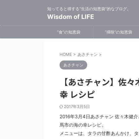
知ってると得する”生活の知恵袋”的なブログ。
Wisdom of LIFE
”食”の知恵袋
”掃除”の知恵袋
HOME
>
あさチャン
>
あさチャン
【あさチャン】佐々
幸 レシピ
2017年3月5日
2016年3月4日あさチャン 佐々木
馬市の海の幸レシピ。
メニューは、タラの甘酢あんかけ、タ