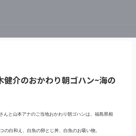
木健介のおかわり朝ゴハン~海の
健介さんと山本アナのご当地おかわり朝ゴハンは、福島県相
コの白和え、白魚の卵とじ丼、白魚のお吸い物。