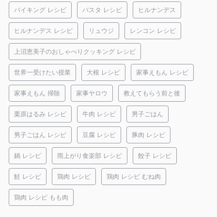
バイキング レシピ
パスタ レシピ
ヒルナンデス
ヒルナンデス レシピ
リュウジ
レンコン レシピ
上沼恵美子のおしゃべりクッキング レシピ
世界一受けたい授業
大根 レシピ
家事えもん レシピ
家事えもん 掃除
家事ヤロウ
教えてもらう前と後
栗原はるみ レシピ
牛肉 レシピ
男子ごはん
男子ごはん レシピ
豆腐 レシピ
豚肉 レシピ
鍋 レシピ
雨上がり食楽部 レシピ
餃子 レシピ
鮭 レシピ
鶏肉 レシピ
鶏肉 レシピ むね肉
鶏肉 レシピ もも肉