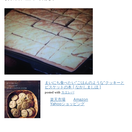
まいにち食べたい“ごはんのような”クッキーと
ビスケットの本 [ なかしましほ ]
カエレバ
posted with
楽天市場
Amazon
Yahooショッピング