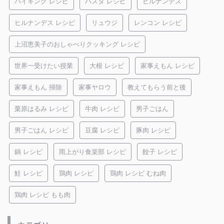
バイキング レシピ
パスタ レシピ
ヒルナンデス
ヒルナンデス レシピ
リュウジ
レンコン レシピ
上沼恵美子のおしゃべりクッキング レシピ
世界一受けたい授業
大根 レシピ
家事えもん レシピ
家事えもん 掃除
家事ヤロウ
教えてもらう前と後
栗原はるみ レシピ
牛肉 レシピ
男子ごはん
男子ごはん レシピ
豆腐 レシピ
豚肉 レシピ
鍋 レシピ
雨上がり食楽部 レシピ
餃子 レシピ
鮭 レシピ
鶏肉 レシピ
鶏肉 レシピ むね肉
鶏肉 レシピ もも肉