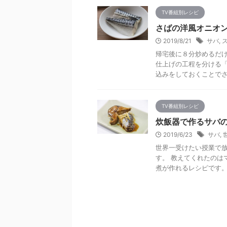
TV番組別レシピ
さばの洋風オニオ
2019/8/21
サバ
,
帰宅後に８分炒めるだけ
仕上げの工程を分ける「
込みをしておくことでさば
TV番組別レシピ
炊飯器で作るサバ
2019/6/23
サバ
,
世界一受けたい授業で
す。 教えてくれたのは
煮が作れるレシピです。 