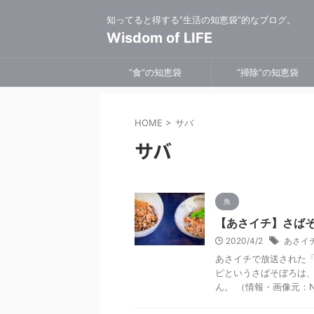
知ってると得する”生活の知恵袋”的なブログ。
Wisdom of LIFE
”食”の知恵袋
”掃除”の知恵袋
HOME
>
サバ
サバ
魚
【あさイチ】さば
2020/4/2
あさイ
あさイチで放送された
ピというさばそぼろは
ん。 （情報・画像元：NH