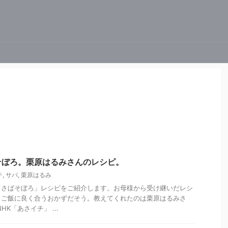
そぼろ。栗原はるみさんのレシピ。
チ
,
サバ
,
栗原はるみ
「さばそぼろ」レシピをご紹介します。お母様から受け継いだレシ
、ご飯に良く合うおかずだそう。教えてくれたのは栗原はるみさ
K「あさイチ」 ...