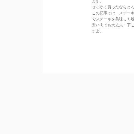
ます。
せっかく買ったならと
この記事では、ステー
でステーキを美味しく
安い肉でも大丈夫！下
すよ。