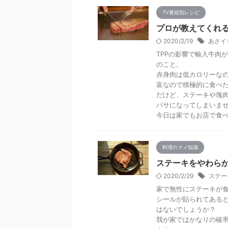
TV番組別レシピ
プロが教えてくれる
2020/2/19
あさイ
TPPの影響で輸入牛肉
のこと。
赤身肉は低カロリーな
富なので積極的に食べ
だけど、ステーキや塊
パサになってしまいま
今日は家でもお店で食
料理のマメ知識
ステーキをやわら
2020/2/29
ステー
家で無性にステーキが
シールが貼られてある
はないでしょうか？
我が家ではかなりの確