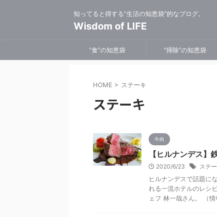
知ってると得する”生活の知恵袋”的なブログ。
Wisdom of LIFE
”食”の知恵袋
”掃除”の知恵袋
HOME
>
ステーキ
ステーキ
牛肉
【ヒルナンデス】
2020/6/23
ステー
ヒルナンデスで話題に
れる一流ホテルのレシピ
ェフ 林一哉さん。 （情報