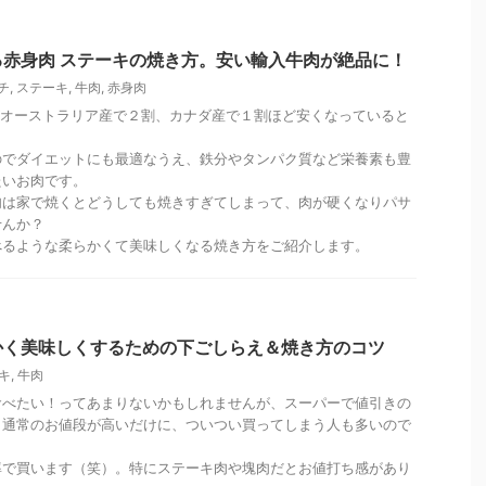
赤身肉 ステーキの焼き方。安い輸入牛肉が絶品に！
チ
,
ステーキ
,
牛肉
,
赤身肉
がオーストラリア産で２割、カナダ産で１割ほど安くなっていると
のでダイエットにも最適なうえ、鉄分やタンパク質など栄養素も豊
たいお肉です。
肉は家で焼くとどうしても焼きすぎてしまって、肉が硬くなりパサ
せんか？
べるような柔らかくて美味しくなる焼き方をご紹介します。
かく美味しくするための下ごしらえ＆焼き方のコツ
キ
,
牛肉
食べたい！ってあまりないかもしれませんが、スーパーで値引きの
と通常のお値段が高いだけに、ついつい買ってしまう人も多いので
率で買います（笑）。特にステーキ肉や塊肉だとお値打ち感があり