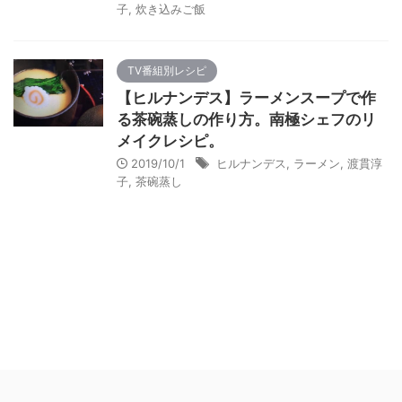
子
,
炊き込みご飯
TV番組別レシピ
【ヒルナンデス】ラーメンスープで作
る茶碗蒸しの作り方。南極シェフのリ
メイクレシピ。
2019/10/1
ヒルナンデス
,
ラーメン
,
渡貫淳
子
,
茶碗蒸し