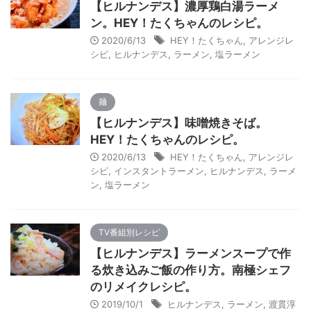
【ヒルナンデス】濃厚鶏白湯ラーメ
ン。HEY！たくちゃんのレシピ。
2020/6/13
HEY！たくちゃん
,
アレンジレ
シピ
,
ヒルナンデス
,
ラーメン
,
塩ラーメン
麺
【ヒルナンデス】味噌焼きそば。
HEY！たくちゃんのレシピ。
2020/6/13
HEY！たくちゃん
,
アレンジレ
シピ
,
インスタントラーメン
,
ヒルナンデス
,
ラーメ
ン
,
塩ラーメン
TV番組別レシピ
【ヒルナンデス】ラーメンスープで作
る炊き込みご飯の作り方。南極シェフ
のリメイクレシピ。
2019/10/1
ヒルナンデス
,
ラーメン
,
渡貫淳