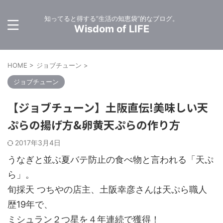
知ってると得する”生活の知恵袋”的なブログ。
Wisdom of LIFE
HOME
>
ジョブチューン
>
ジョブチューン
【ジョブチューン】土阪直伝!美味しい天
ぷらの揚げ方&卵黄天ぷらの作り方
2017年3月4日
うなぎと並ぶ夏バテ防止の食べ物と言われる「天ぷ
ら」。
旬採天 つちやの店主、土阪幸彦さんは天ぷら職人
歴19年で、
ミシュラン２つ星を４年連続で獲得！