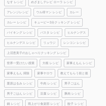
なす レシピ
めざましテレビ ローラ レシピ
アレンジレシピ
ウル得マン レシピ
カレー
カレー レシピ
キューピー3分クッキング レシピ
バイキング レシピ
パスタ レシピ
ヒルナンデス
ヒルナンデス レシピ
リュウジ
レンコン レシピ
上沼恵美子のおしゃべりクッキング レシピ
世界一受けたい授業
大根 レシピ
家事えもん レシピ
家事えもん 掃除
家事ヤロウ
教えてもらう前と後
栗原はるみ レシピ
牛肉 レシピ
男子ごはん
男子ごはん レシピ
豆腐 レシピ
豚肉 レシピ
鍋 レシピ
雨上がり食楽部 レシピ
餃子 レシピ