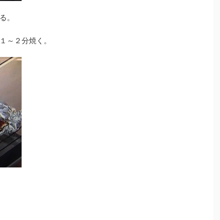
る。
１～２分焼く。