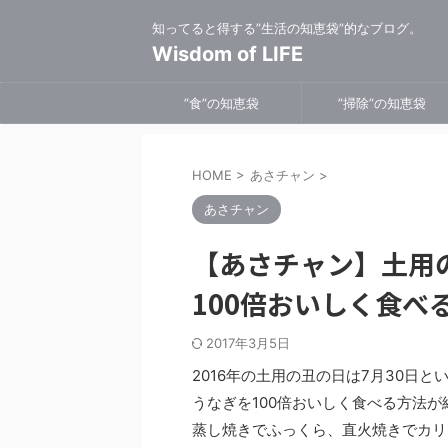
知ってると得する”生活の知恵袋”的なブログ。
Wisdom of LIFE
”食”の知恵袋
”掃除”の知恵袋
HOME
>
あさチャン
>
あさチャン
【あさチャン】土用
100倍おいしく食べ
2017年3月5日
2016年の土用の丑の日は7月30日と
うなぎを100倍おいしく食べる方法
蒸し焼きでふっくら、直火焼きでカリ