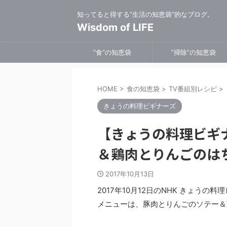
知ってると得する”生活の知恵袋”的なブログ。
Wisdom of LIFE
”食”の知恵袋
”掃除”の知恵袋
HOME
>
食の知恵袋
>
TV番組別レシピ
>
きょうの料理ビギナーズ
【きょうの料理ビギ
＆鶏肉とりんごのは
2017年10月13日
2017年10月12日のNHK きょう
メニューは、豚肉とりんごのソテー＆