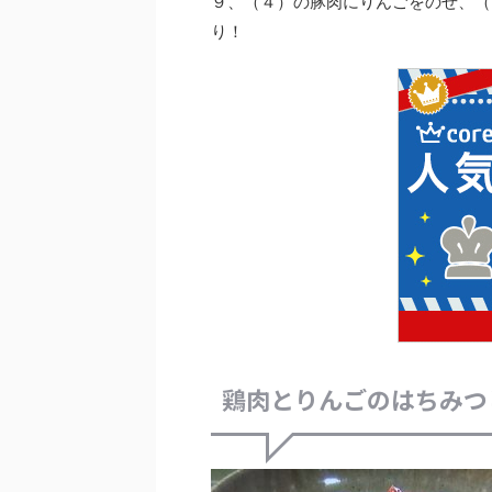
９、（４）の豚肉にりんごをのせ、（
り！
鶏肉とりんごのはちみつ