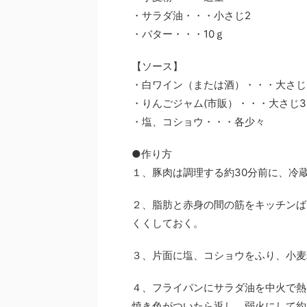
・サラダ油・・・小さじ2
・バター・・・10ｇ
【ソース】
・白ワイン（または酒）・・・大さじ
・りんごジャム(市販）・・・大さじ3
・塩、コショウ・・・各少々
●作り方
１、豚肉は調理する約30分前に、冷
２、脂肪と赤身の間の筋をキッチンば
くくしておく。
３、片面に塩、コショウをふり、小麦
４、フライパンにサラダ油を中火で熱
焼き色がついたら返し、弱火にして約