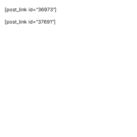
[post_link id="36973"]
[post_link id="37691"]