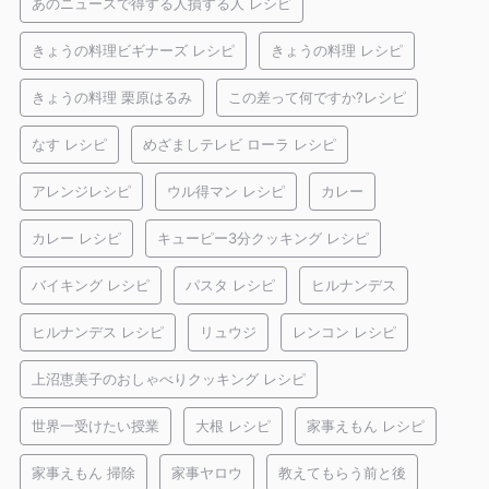
あのニュースで得する人損する人 レシピ
きょうの料理ビギナーズ レシピ
きょうの料理 レシピ
きょうの料理 栗原はるみ
この差って何ですか?レシピ
なす レシピ
めざましテレビ ローラ レシピ
アレンジレシピ
ウル得マン レシピ
カレー
カレー レシピ
キューピー3分クッキング レシピ
バイキング レシピ
パスタ レシピ
ヒルナンデス
ヒルナンデス レシピ
リュウジ
レンコン レシピ
上沼恵美子のおしゃべりクッキング レシピ
世界一受けたい授業
大根 レシピ
家事えもん レシピ
家事えもん 掃除
家事ヤロウ
教えてもらう前と後