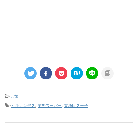
-
ご飯
-
ヒルナンデス
,
業務スーパー
,
業務田スー子