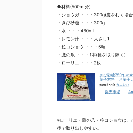
●材料(500ml分)
・ショウガ ・・・300g(皮をむく場合
・きび砂糖 ・・・300g
・水 ・・・480ml
・レモン汁 ・・・大さじ1
・粒コショウ ・・・5粒
・鷹の爪 ・・・1本(種を取り除く)
・ローリエ ・・・2枚
きび砂糖750g 
菓子材料 お菓子
カエレバ
posted with
楽天市場
A
※ローリエ・鷹の爪・粒コショウは、
後で取り出しやすい。