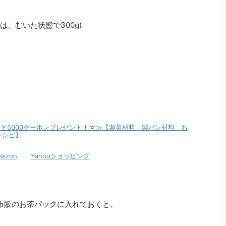
は、むいた状態で300g)
≪☆￥5000クーポンプレゼント！☆≫【製菓材料 製パン材料 お
レシピ】
mazon
Yahooショッピング
市販のお茶パックに入れておくと、